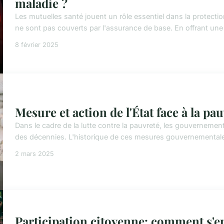
maladie ?
Les mutuelles santé jouent un rôle essentiel dans la protectio
ne sont pas couverts par l'assurance de base. En offrant une 
8 février 2025
Mesure et action de l'État face à la pa
Dans le cadre de la lutte contre la pauvreté, les gouverneme
des décennies. L'historique de ces mesures gouvernementale
2 mars 2025
Participation citoyenne: comment s'e