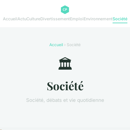
Accueil
Actu
Culture
Divertissement
Emploi
Environnement
Société
Accueil
› Société
🏛️
Société
Société, débats et vie quotidienne