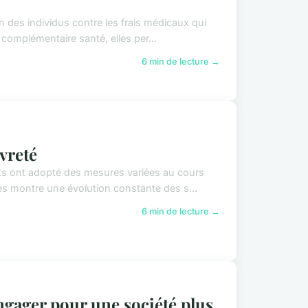
n des individus contre les frais médicaux qui
complémentaire santé, elles per...
6 min de lecture →
uvreté
nts ont adopté des mesures variées au cours
s montre une évolution constante des s...
6 min de lecture →
ngager pour une société plus