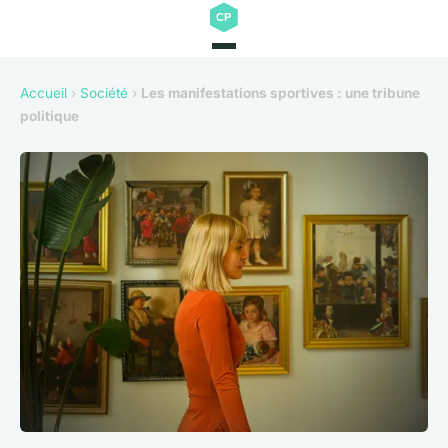
Accueil
›
Société
›
Les manifestations sportives : une tribune
politique