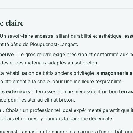
e claire
Un savoir-faire ancestral alliant durabilité et esthétique, ess
entité bâtie de Plouguenast-Langast.
 neuve
: Le gros œuvre exige précision et conformité aux 
ides et des matériaux adaptés au sol breton.
La réhabilitation de bâtis anciens privilégie la
maçonnerie ar
ointoiement à la chaux pour une meilleure respirabilité.
s extérieurs
: Terrasses et murs nécessitent un bon
terra
ace pour résister au climat breton.
n
: Choisir un professionnel local expérimenté garantit qualit
 délais et normes, y compris la garantie décennale.
guenast-Langast porte encore les marques d’un art bâti qui,