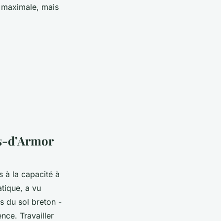
é maximale, mais
es-d’Armor
s à la capacité à
tique, a vu
és du sol breton -
nce. Travailler