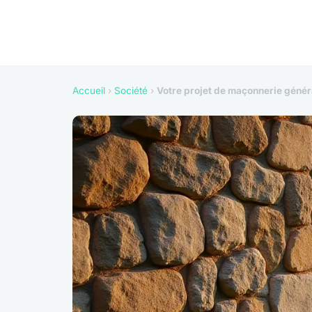
Accueil
›
Société
›
Votre projet de maçonnerie géné