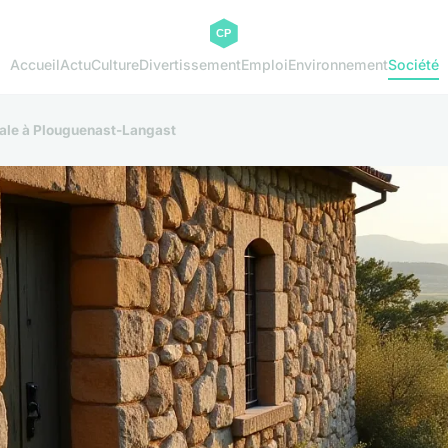
Accueil
Actu
Culture
Divertissement
Emploi
Environnement
Société
rale à Plouguenast-Langast