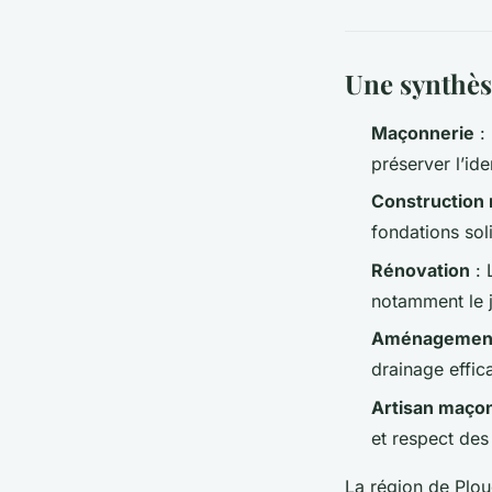
Une synthès
Maçonnerie
: 
préserver l’id
Construction
fondations sol
Rénovation
: 
notamment le j
Aménagement
drainage effic
Artisan maço
et respect des
La région de Plou