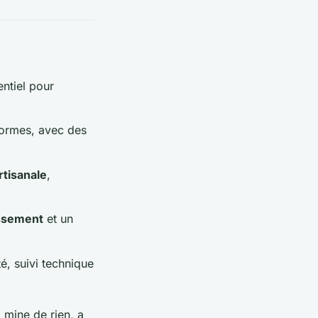
entiel pour
normes, avec des
tisanale
,
ssement
et un
é, suivi technique
 mine de rien, a