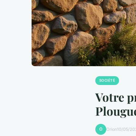
SOCIÉTÉ
Votre p
Plougu
O
Orion
10/05/20