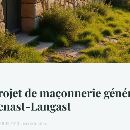
rojet de maçonnerie génér
enast-Langast
26 15:15
10 min de lecture