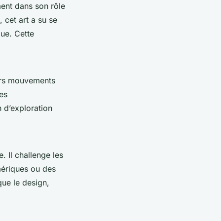
ent dans son rôle
 cet art a su se
que. Cette
miers mouvements
es
n d’exploration
. Il challenge les
umériques ou des
que le design,