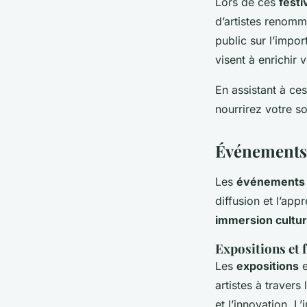
Lors de ces
festi
d’artistes renomm
public sur l’impor
visent à enrichir
En assistant à ce
nourrirez votre s
Événements i
Les
événements in
diffusion et l’app
immersion cultur
Expositions et f
Les
expositions
e
artistes à traver
et l’innovation. L