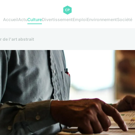
Accueil
Actu
Culture
Divertissement
Emploi
Environnement
Société
 de l'art abstrait