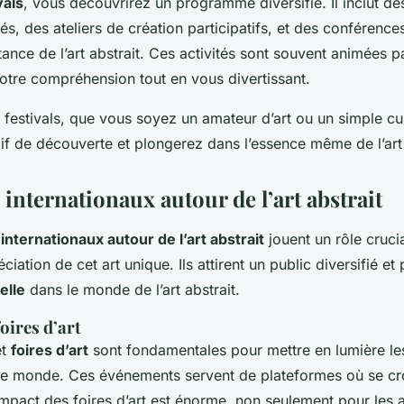
vals
, vous découvrirez un programme diversifié. Il inclut de
és, des ateliers de création participatifs, et des conférence
tance de l’art abstrait. Ces activités sont souvent animées p
 votre compréhension tout en vous divertissant.
s festivals, que vous soyez un amateur d’art ou un simple cu
oif de découverte et plongerez dans l’essence même de l’art 
nternationaux autour de l’art abstrait
ternationaux autour de l’art abstrait
jouent un rôle cruci
réciation de cet art unique. Ils attirent un public diversifié e
elle
dans le monde de l’art abstrait.
oires d’art
t
foires d’art
sont fondamentales pour mettre en lumière l
s le monde. Ces événements servent de plateformes où se croi
’impact des foires d’art est énorme, non seulement pour les a