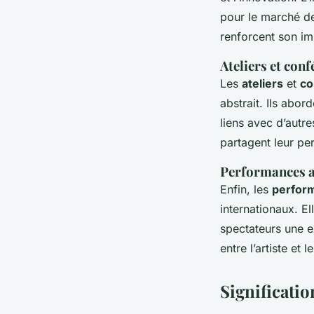
pour le marché de 
renforcent son i
Ateliers et con
Les
ateliers
et
co
abstrait. Ils abord
liens avec d’autr
partagent leur per
Performances a
Enfin, les
perform
internationaux. El
spectateurs une e
entre l’artiste et
Significatio