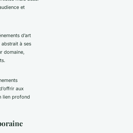
 audience et
nements d’art
 abstrait à ses
ur domaine,
ts.
énements
d’offrir aux
n lien profond
mporaine