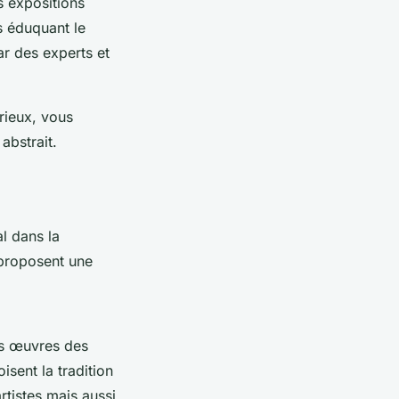
s expositions
s éduquant le
ar des experts et
rieux, vous
abstrait.
al dans la
t proposent une
es œuvres des
sent la tradition
rtistes mais aussi