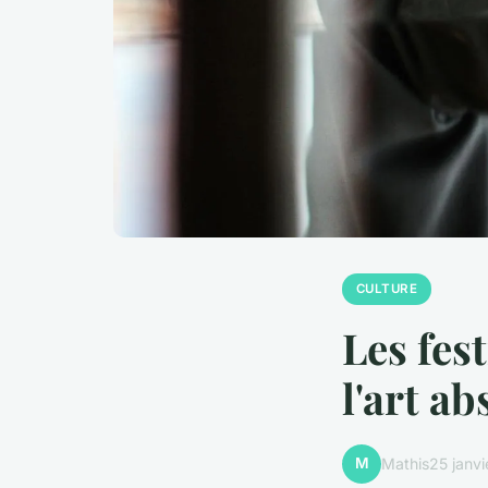
CULTURE
Les fes
l'art ab
M
Mathis
25 janv