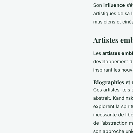
Son
influence
s’é
artistiques de sa l
musiciens et cinéa
Artistes emb
Les
artistes emb
développement de 
inspirant les nouv
Biographies et 
Ces artistes, tel
abstrait. Kandins
explorent la spiri
incessante de libé
de l’abstraction 
son approche uniqu