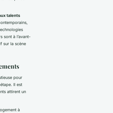
ux talents
 contemporains,
 technologies
 sont à l’avant-
if sur la scène
nements
utieuse pour
étape. Il est
ts attirent un
 logement à