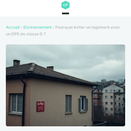
Accueil
›
Environnement
›
Pourquoi éviter un logement avec
un DPE de classe D ?